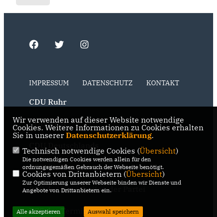
IMPRESSUM
DATENSCHUTZ
KONTAKT
CDU Ruhr
Wir verwenden auf dieser Website notwendige
CDU NRW
Cookies. Weitere Informationen zu Cookies erhalten
Sie in unserer
Datenschutzerklärung
.
CDU Deutschlands
Technisch notwendige Cookies (
Übersicht
)
Die notwendigen Cookies werden allein für den
RSS der Neuigkeiten der Fraktion
ordnungsgemäßen Gebrauch der Webseite benötigt.
Cookies von Drittanbietern (
Übersicht
)
Zur Optimierung unserer Webseite binden wir Dienste und
RSS der Neuigkeiten der Partei
Angebote von Drittanbietern ein.
RSS der Termine
Alle akzeptieren
Auswahl speichern