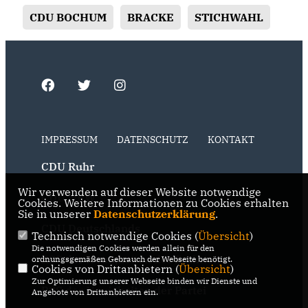
CDU BOCHUM
BRACKE
STICHWAHL
IMPRESSUM
DATENSCHUTZ
KONTAKT
CDU Ruhr
Wir verwenden auf dieser Website notwendige
CDU NRW
Cookies. Weitere Informationen zu Cookies erhalten
Sie in unserer
Datenschutzerklärung
.
CDU Deutschlands
Technisch notwendige Cookies (
Übersicht
)
Die notwendigen Cookies werden allein für den
RSS der Neuigkeiten der Fraktion
ordnungsgemäßen Gebrauch der Webseite benötigt.
Cookies von Drittanbietern (
Übersicht
)
Zur Optimierung unserer Webseite binden wir Dienste und
RSS der Neuigkeiten der Partei
Angebote von Drittanbietern ein.