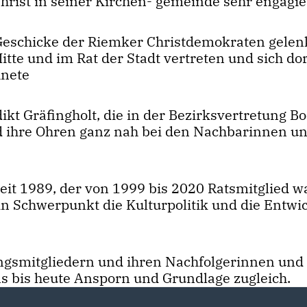
hrist in seiner Kirchen- gemeinde sehr engagie
 Geschicke der Riemker Christdemokraten gelen
te und im Rat der Stadt vertreten und sich dor
hnete
ikt Gräfingholt, die in der Bezirksvertretung 
d ihre Ohren ganz nah bei den Nachbarinnen u
seit 1989, der von 1999 bis 2020 Ratsmitglied w
ein Schwerpunkt die Kulturpolitik und die Entwi
ngsmitgliedern und ihren Nachfolgerinnen und
uns bis heute Ansporn und Grundlage zugleich.