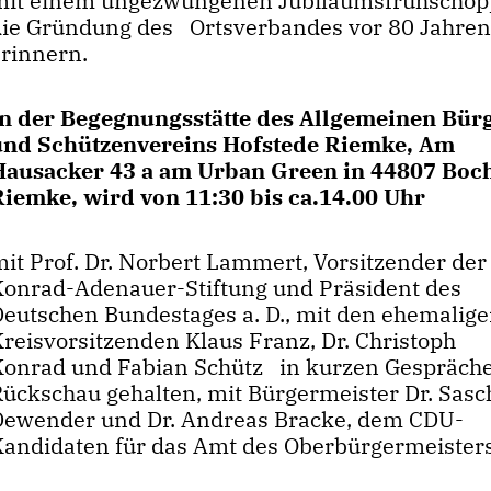
mit einem ungezwungenen Jubiläumsfrühschop
die Gründung des Ortsverbandes vor 80 Jahre
erinnern.
In der Begegnungsstätte des Allgemeinen Bür
und Schützenvereins Hofstede Riemke, Am
Hausacker 43 a am Urban Green in 44807 Bo
Riemke, wird von 11:30 bis ca.14.00 Uhr
mit Prof. Dr. Norbert Lammert, Vorsitzender der
Konrad-Adenauer-Stiftung und Präsident des
Deutschen Bundestages a. D., mit den ehemalig
Kreisvorsitzenden Klaus Franz, Dr. Christoph
Konrad und Fabian Schütz in kurzen Gespräch
Rückschau gehalten, mit Bürgermeister Dr. Sasc
Dewender und Dr. Andreas Bracke, dem CDU-
Kandidaten für das Amt des Oberbürgermeister