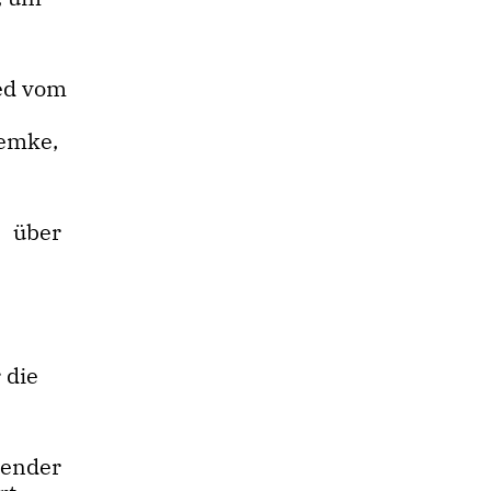
ied vom
iemke,
n über
 die
zender