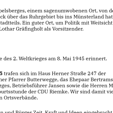
pelsberges, einem sagenumwobenen Ort, von 
ck über das Ruhrgebiet bis ins Münsterland hat
dtteils. Ein guter Ort, um Politik mit Weitsich
othar Gräfingholt als Vorsitzender.
des 2. Weltkrieges am 8. Mai 1945 erinnert.
45
trafen sich im Haus Herner Straße 247 der
cher Pfarrer Butterwegge, das Ehepaar Bertrams
zges, Betriebsführer Jansen sowie die Herren M
burtsstunde der CDU Riemke. Wir sind damit vie
en Ortsverbände.
n und Bürger Zeit, Kraft und Ideen eingebracht