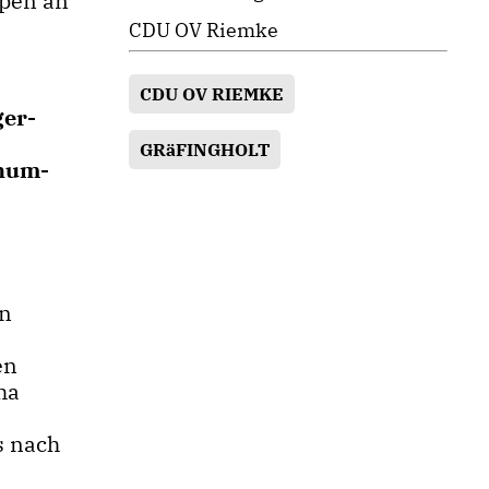
pen an
n
CDU OV Riemke
CDU OV RIEMKE
ger-
GRäFINGHOLT
chum-
en
en
ha
s nach