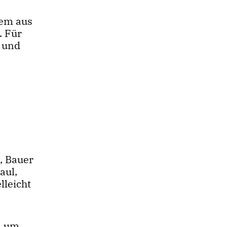
dem aus
. Für
t und
, Bauer
aul,
lleicht
, um