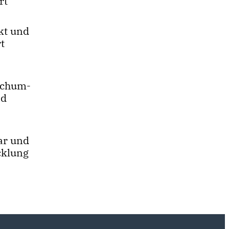
rt
kt und
t
Bochum-
nd
ar und
cklung