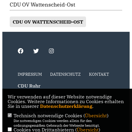
CDU OV Wattenscheid-Ost
CDU OV WATTENSCHEID-OST
IMPRESSUM
DATENSCHUTZ
KONTAKT
CDU Ruhr
Wir verwenden auf dieser Website notwendige
CDU NRW
Cookies. Weitere Informationen zu Cookies erhalten
Sie in unserer
Datenschutzerklärung
.
CDU Deutschlands
Technisch notwendige Cookies (
Übersicht
)
Die notwendigen Cookies werden allein für den
RSS der Neuigkeiten der Fraktion
ordnungsgemäßen Gebrauch der Webseite benötigt.
Cookies von Drittanbietern (
Übersicht
)