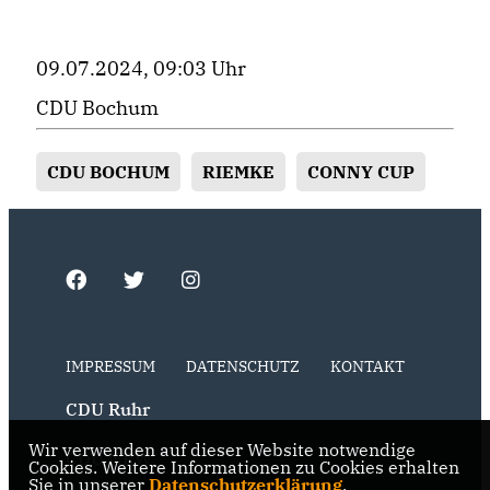
09.07.2024, 09:03 Uhr
CDU Bochum
CDU BOCHUM
RIEMKE
CONNY CUP
IMPRESSUM
DATENSCHUTZ
KONTAKT
CDU Ruhr
Wir verwenden auf dieser Website notwendige
CDU NRW
Cookies. Weitere Informationen zu Cookies erhalten
Sie in unserer
Datenschutzerklärung
.