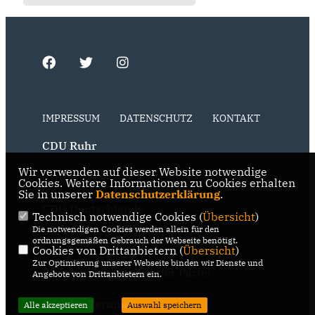
IMPRESSUM
DATENSCHUTZ
KONTAKT
CDU Ruhr
Wir verwenden auf dieser Website notwendige
CDU NRW
Cookies. Weitere Informationen zu Cookies erhalten
Sie in unserer
Datenschutzerklärung
.
CDU Deutschlands
Technisch notwendige Cookies (
Übersicht
)
Die notwendigen Cookies werden allein für den
RSS der Neuigkeiten der Fraktion
ordnungsgemäßen Gebrauch der Webseite benötigt.
Cookies von Drittanbietern (
Übersicht
)
Zur Optimierung unserer Webseite binden wir Dienste und
RSS der Neuigkeiten der Partei
Angebote von Drittanbietern ein.
RSS der Termine
Alle akzeptieren
Auswahl speichern