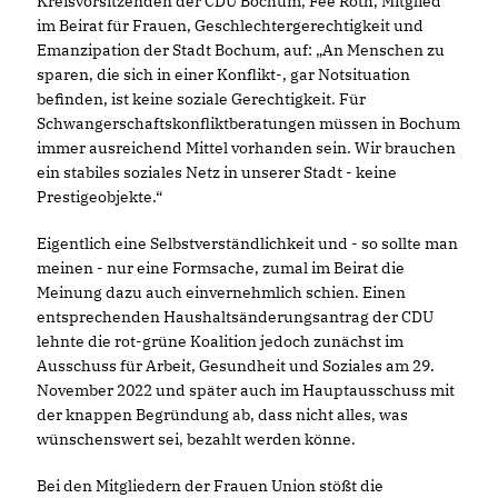
Kreisvorsitzenden der CDU Bochum, Fee Roth, Mitglied
im Beirat für Frauen, Geschlechtergerechtigkeit und
Emanzipation der Stadt Bochum, auf: „An Menschen zu
sparen, die sich in einer Konflikt-, gar Notsituation
befinden, ist keine soziale Gerechtigkeit. Für
Schwangerschaftskonfliktberatungen müssen in Bochum
immer ausreichend Mittel vorhanden sein. Wir brauchen
ein stabiles soziales Netz in unserer Stadt - keine
Prestigeobjekte.“
Eigentlich eine Selbstverständlichkeit und - so sollte man
meinen - nur eine Formsache, zumal im Beirat die
Meinung dazu auch einvernehmlich schien. Einen
entsprechenden Haushaltsänderungsantrag der CDU
lehnte die rot-grüne Koalition jedoch zunächst im
Ausschuss für Arbeit, Gesundheit und Soziales am 29.
November 2022 und später auch im Hauptausschuss mit
der knappen Begründung ab, dass nicht alles, was
wünschenswert sei, bezahlt werden könne.
Bei den Mitgliedern der Frauen Union stößt die