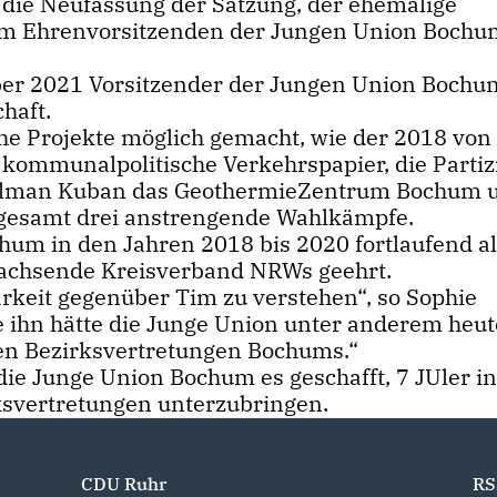
 die Neufassung der Satzung, der ehemalige
zum Ehrenvorsitzenden der Jungen Union Bochu
ber 2021 Vorsitzender der Jungen Union Bochu
haft.
he Projekte möglich gemacht, wie der 2018 von
kommunalpolitische Verkehrspapier, die Partiz
 Tilman Kuban das GeothermieZentrum Bochum u
sgesamt drei anstrengende Wahlkämpfe.
um in den Jahren 2018 bis 2020 fortlaufend al
 wachsende Kreisverband NRWs geehrt.
rkeit gegenüber Tim zu verstehen“, so Sophie
ihn hätte die Junge Union unter anderem heut
den Bezirksvertretungen Bochums.“
e Junge Union Bochum es geschafft, 7 JUler in
ksvertretungen unterzubringen.
CDU Ruhr
RS