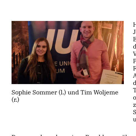
V
Sophie Sommer (l.) und Tim Woljeme
o
(r.)