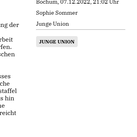
Bochum, 07.12.2022, 21:02 Uhr
Sophie Sommer
Junge Union
ung der
rbeit
JUNGE UNION
fen.
ischen
sses
sche
taffel
s hin
ne
reicht