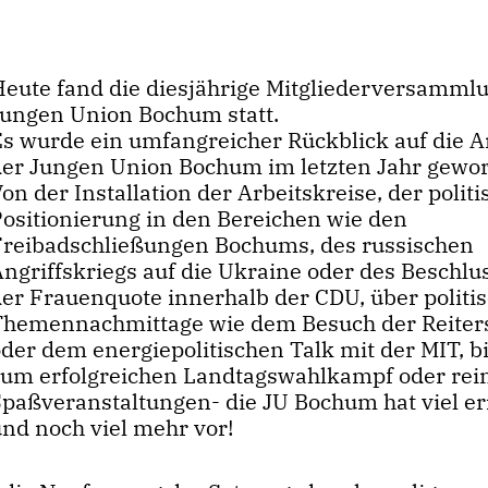
Heute fand die diesjährige Mitgliederversamml
Jungen Union Bochum statt.
Es wurde ein umfangreicher Rückblick auf die A
der Jungen Union Bochum im letzten Jahr gewor
on der Installation der Arbeitskreise, der polit
Positionierung in den Bereichen wie den
Freibadschließungen Bochums, des russischen
Angriffskriegs auf die Ukraine oder des Beschlu
der Frauenquote innerhalb der CDU, über politi
Themennachmittage wie dem Besuch der Reiters
der dem energiepolitischen Talk mit der MIT, bi
zum erfolgreichen Landtagswahlkampf oder rei
Spaßveranstaltungen- die JU Bochum hat viel er
und noch viel mehr vor!