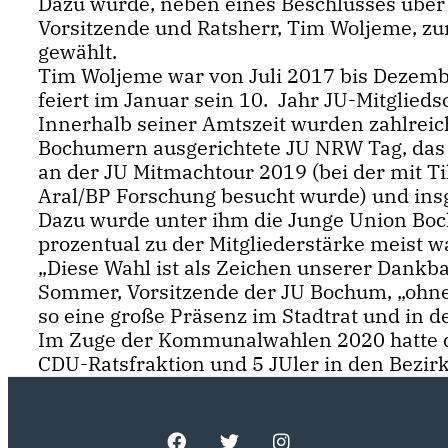
Dazu wurde, neben eines Beschlusses über
Vorsitzende und Ratsherr, Tim Woljeme, 
gewählt.
Tim Woljeme war von Juli 2017 bis Dezem
feiert im Januar sein 10. Jahr JU-Mitgliedsc
Innerhalb seiner Amtszeit wurden zahlreic
Bochumern ausgerichtete JU NRW Tag, das 
an der JU Mitmachtour 2019 (bei der mit
Aral/BP Forschung besucht wurde) und in
Dazu wurde unter ihm die Junge Union Boch
prozentual zu der Mitgliederstärke meist
Diese Wahl ist als Zeichen unserer Dankba
Sommer, Vorsitzende der JU Bochum, „ohne 
so eine große Präsenz im Stadtrat und in 
Im Zuge der Kommunalwahlen 2020 hatte di
CDU-Ratsfraktion und 5 JUler in den Bezir