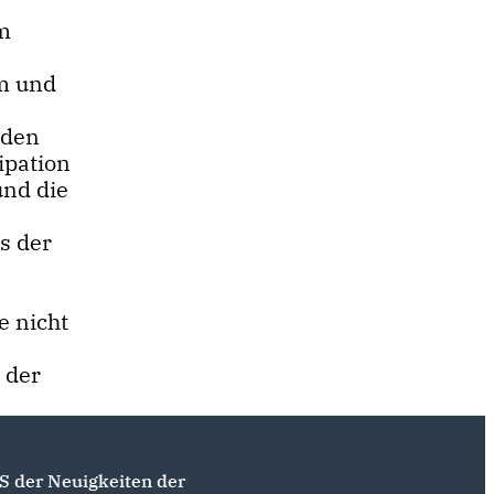
m
m und
 den
ipation
nd die
s der
e nicht
 der
S der Neuigkeiten der