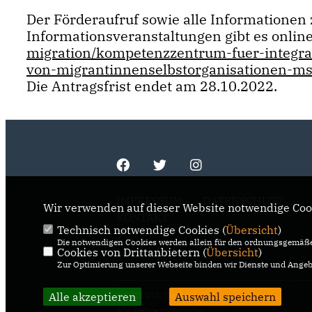
Der Förderaufruf sowie alle Informationen
Informationsveranstaltungen gibt es onlin
migration/kompetenzzentrum-fuer-integra
von-migrantinnenselbstorganisationen-ms
Die Antragsfrist endet am 28.10.2022.
IMPRESSUM
DATENSCHUTZ
Wir verwenden auf dieser Website notwendige Cook
KONTAKT
Technisch notwendige Cookies (
Übersicht
)
Die notwendigen Cookies werden allein für den ordnungsgemäße
Cookies von Drittanbietern (
Übersicht
)
Zur Optimierung unserer Webseite binden wir Dienste und Angebo
Alle akzeptieren
@2026 CDU Bochum
Auswahl speichern
Alle Rechte vorbehalten.