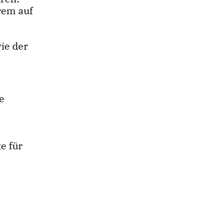
rem auf
,
ie der
e
e für