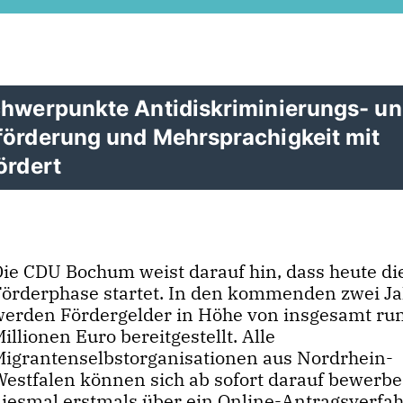
chwerpunkte Antidiskriminierungs- u
förderung und Mehrsprachigkeit mit
ördert
Die CDU Bochum weist darauf hin, dass heute di
Förderphase startet. In den kommenden zwei J
werden Fördergelder in Höhe von insgesamt run
illionen Euro bereitgestellt. Alle
Migrantenselbstorganisationen aus Nordrhein-
Westfalen können sich ab sofort darauf bewerbe
diesmal erstmals über ein Online-Antragsverfah