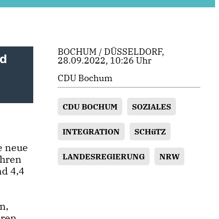
BOCHUM / DÜSSELDORF,
nd
28.09.2022, 10:26 Uhr
CDU Bochum
CDU BOCHUM
SOZIALES
INTEGRATION
SCHüTZ
e neue
LANDESREGIERUNG
NRW
ahren
d 4,4
n,
ren.