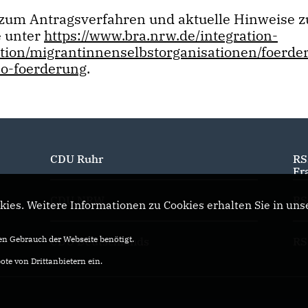
 zum Antragsverfahren und aktuelle Hinweise z
e unter
https://www.bra.nrw.de/integration-
tion/migrantinnenselbstorganisationen/foerde
o-foerderung
.
CDU Ruhr
RS
Fr
CDU NRW
RS
ies. Weitere Informationen zu Cookies erhalten Sie in uns
n Gebrauch der Webseite benötigt.
CDU Deutschlands
RS
te von Drittanbietern ein.