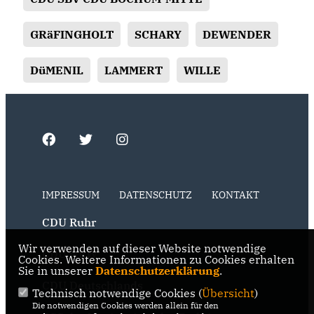
GRäFINGHOLT
SCHARY
DEWENDER
DüMENIL
LAMMERT
WILLE
IMPRESSUM
DATENSCHUTZ
KONTAKT
CDU Ruhr
Wir verwenden auf dieser Website notwendige
CDU NRW
Cookies. Weitere Informationen zu Cookies erhalten
Sie in unserer
Datenschutzerklärung
.
CDU Deutschlands
Technisch notwendige Cookies (
Übersicht
)
Die notwendigen Cookies werden allein für den