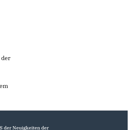
 der
dem
S der Neuigkeiten der