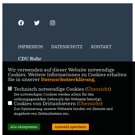
IMPRESSUM
DATENSCHUTZ
KONTAKT
CDU Ruhr
Wir verwenden auf dieser Website notwendige
CDU NRW
Cookies. Weitere Informationen zu Cookies erhalten
Sie in unserer
Datenschutzerklärung
.
CDU Deutschlands
Technisch notwendige Cookies (
Übersicht
)
Die notwendigen Cookies werden allein für den
RSS der Neuigkeiten der Fraktion
ordnungsgemäßen Gebrauch der Webseite benötigt.
Cookies von Drittanbietern (
Übersicht
)
Zur Optimierung unserer Webseite binden wir Dienste und
RSS der Neuigkeiten der Partei
Angebote von Drittanbietern ein.
RSS der Termine
Alle akzeptieren
Auswahl speichern
@2026 CDU Bochum
Realisation: Sharkness Media