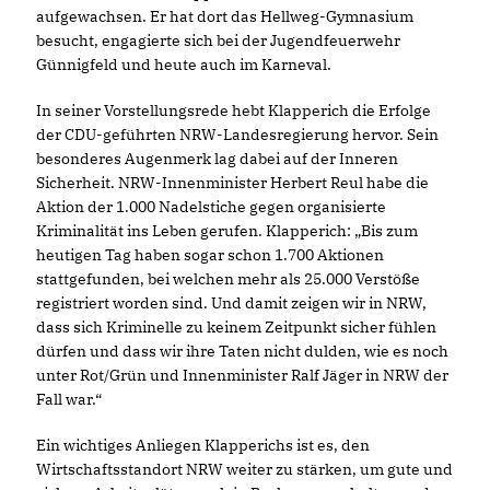
aufgewachsen. Er hat dort das Hellweg-Gymnasium
besucht, engagierte sich bei der Jugendfeuerwehr
Günnigfeld und heute auch im Karneval.
In seiner Vorstellungsrede hebt Klapperich die Erfolge
der CDU-geführten NRW-Landesregierung hervor. Sein
besonderes Augenmerk lag dabei auf der Inneren
Sicherheit. NRW-Innenminister Herbert Reul habe die
Aktion der 1.000 Nadelstiche gegen organisierte
Kriminalität ins Leben gerufen. Klapperich: „Bis zum
heutigen Tag haben sogar schon 1.700 Aktionen
stattgefunden, bei welchen mehr als 25.000 Verstöße
registriert worden sind. Und damit zeigen wir in NRW,
dass sich Kriminelle zu keinem Zeitpunkt sicher fühlen
dürfen und dass wir ihre Taten nicht dulden, wie es noch
unter Rot/Grün und Innenminister Ralf Jäger in NRW der
Fall war.“
Ein wichtiges Anliegen Klapperichs ist es, den
Wirtschaftsstandort NRW weiter zu stärken, um gute und