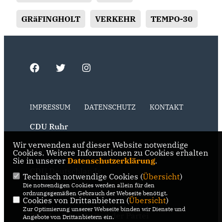
GRäFINGHOLT
VERKEHR
TEMPO-30
IMPRESSUM
DATENSCHUTZ
KONTAKT
CDU Ruhr
Wir verwenden auf dieser Website notwendige
CDU NRW
Cookies. Weitere Informationen zu Cookies erhalten
Sie in unserer
Datenschutzerklärung
.
CDU Deutschlands
Technisch notwendige Cookies (
Übersicht
)
Die notwendigen Cookies werden allein für den
RSS der Neuigkeiten der Fraktion
ordnungsgemäßen Gebrauch der Webseite benötigt.
Cookies von Drittanbietern (
Übersicht
)
Zur Optimierung unserer Webseite binden wir Dienste und
RSS der Neuigkeiten der Partei
Angebote von Drittanbietern ein.