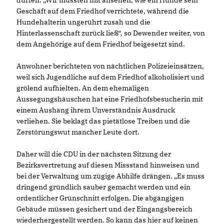
dürfen. „Wir mussten mit ansehen, wie ein Hunde sein
Geschäft auf dem Friedhof verrichtete, während die
Hundehalterin ungerührt zusah und die
Hinterlassenschaft zurück ließ“, so Dewender weiter, von
dem Angehörige auf dem Friedhof beigesetzt sind.
Anwohner berichteten von nächtlichen Polizeieinsätzen,
weil sich Jugendliche auf dem Friedhof alkoholisiert und
grölend aufhielten. An dem ehemaligen
Aussegungshäuschen hat eine Friedhofsbesucherin mit
einem Aushang ihrem Unverständnis Ausdruck
verliehen. Sie beklagt das pietätlose Treiben und die
Zerstörungswut mancher Leute dort.
Daher will die CDU in der nächsten Sitzung der
Bezirksvertretung auf diesen Missstand hinweisen und
bei der Verwaltung um zügige Abhilfe drängen. „Es muss
dringend gründlich sauber gemacht werden und ein
ordentlicher Grünschnitt erfolgen. Die abgängigen
Gebäude müssen gesichert und der Eingangsbereich
wiederhergestellt werden. So kann das hier auf keinen