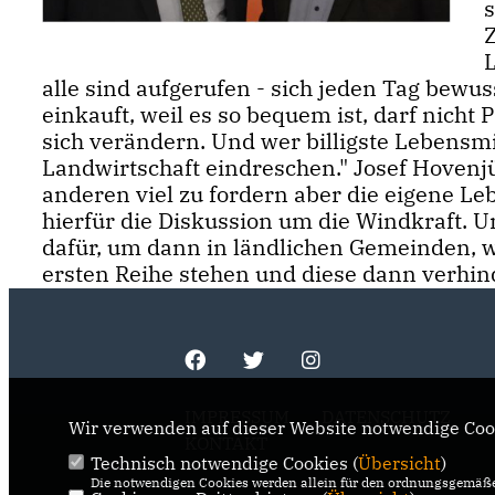
Z
alle sind aufgerufen - sich jeden Tag bewu
einkauft, weil es so bequem ist, darf nicht
sich verändern. Und wer billigste Lebensmit
Landwirtschaft eindreschen." Josef Hovenjürg
anderen viel zu fordern aber die eigene Leb
hierfür die Diskussion um die Windkraft.
dafür, um dann in ländlichen Gemeinden, w
ersten Reihe stehen und diese dann verhin
IMPRESSUM
DATENSCHUTZ
Wir verwenden auf dieser Website notwendige Cook
KONTAKT
Technisch notwendige Cookies (
Übersicht
)
Die notwendigen Cookies werden allein für den ordnungsgemäße