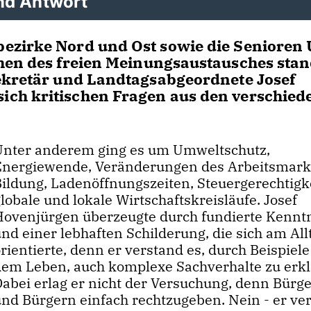
nd Antwort
ezirke Nord und Ost sowie die Senioren
hen des freien Meinungsaustausches stan
sekretär und Landtagsabgeordnete Josef
ch kritischen Fragen aus den verschied
Unter anderem ging es um Umweltschutz,
Energiewende, Veränderungen des Arbeitsmark
Bildung, Ladenöffnungszeiten, Steuergerechtigke
lobale und lokale Wirtschaftskreisläufe. Josef
Hovenjürgen überzeugte durch fundierte Kennt
nd einer lebhaften Schilderung, die sich am All
rientierte, denn er verstand es, durch Beispiele
dem Leben, auch komplexe Sachverhalte zu erkl
Dabei erlag er nicht der Versuchung, denn Bürg
und Bürgern einfach rechtzugeben. Nein - er ver