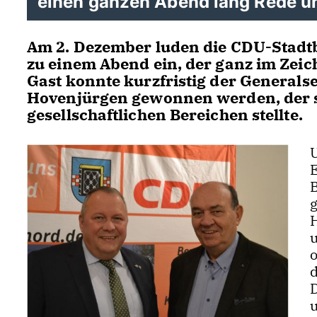
einen ganzen Abend lang Rede u
Am 2. Dezember luden die CDU-Stadtb
zu einem Abend ein, der ganz im Zeic
Gast konnte kurzfristig der General
Hovenjürgen gewonnen werden, der si
gesellschaftlichen Bereichen stellte.
g
u
o