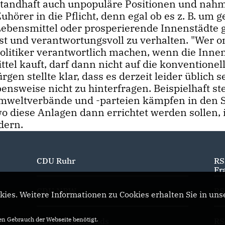
standhaft auch unpopuläre Positionen und nahm
uhörer in die Pflicht, denn egal ob es z. B. um 
Lebensmittel oder prosperierende Innenstädte g
sst und verantwortungsvoll zu verhalten. "Wer o
 Politiker verantwortlich machen, wenn die Inne
tel kauft, darf dann nicht auf die konventionel
en stellte klar, dass es derzeit leider üblich se
ensweise nicht zu hinterfragen. Beispielhaft st
 Umweltverbände und -parteien kämpfen in den 
o diese Anlagen dann errichtet werden sollen, 
dern.
CDU Ruhr
RS
Fr
CDU NRW
RS
ies. Weitere Informationen zu Cookies erhalten Sie in uns
n Gebrauch der Webseite benötigt.
CDU Deutschlands
RS