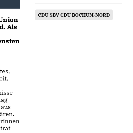
CDU SBV CDU BOCHUM-NORD
 Union
d. Als
ensten
tes,
it,
nisse
tag
 aus
ären.
erinnen
trat