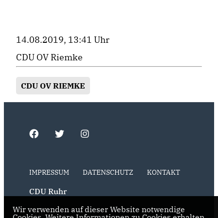
14.08.2019, 13:41 Uhr
CDU OV Riemke
CDU OV RIEMKE
IMPRESSUM
DATENSCHUTZ
KONTAKT
CDU Ruhr
Wir verwenden auf dieser Website notwendige
CDU NRW
Cookies. Weitere Informationen zu Cookies erhalten